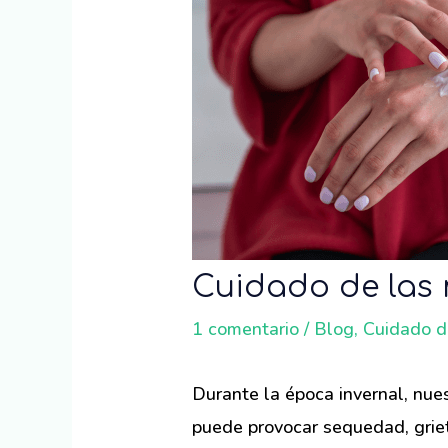
Cuidado de las
1 comentario
/
Blog
,
Cuidado 
Durante la época invernal, nue
puede provocar sequedad, griet