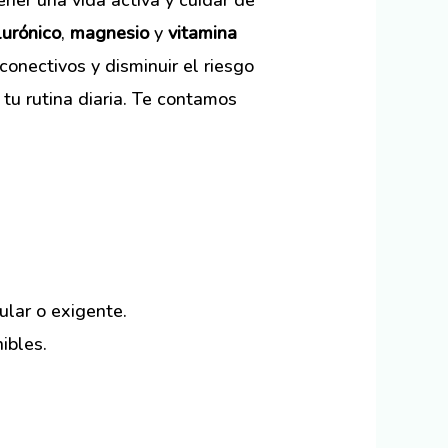
er una vida activa y cuidar de
lurónico
,
magnesio
y
vitamina
 conectivos y disminuir el riesgo
 tu rutina diaria. Te contamos
.
ular o exigente.
ibles.